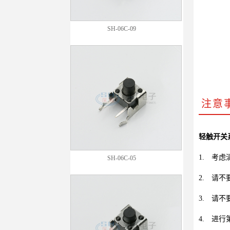
SH-06C-09
注意
轻触开关
1.
考虑
SH-06C-05
2.
请不
3.
请不
4.
进行