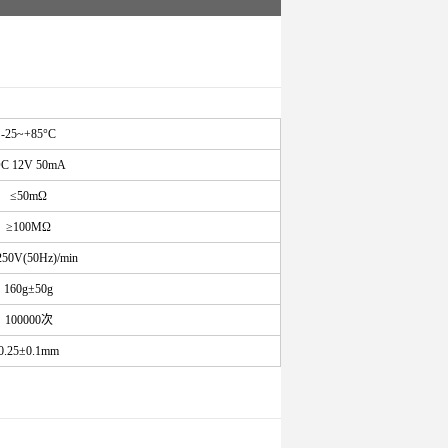
-25~+85°C
C 12V 50mA
≤50mΩ
≥100MΩ
50V(50Hz)/min
160g±50g
100000次
0.25±0.1mm