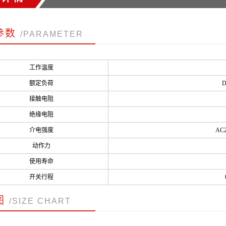
参数
/PARAMETER
工作温度
额定负荷
D
接触电阻
绝缘电阻
介电强度
AC2
动作力
使用寿命
开关行程
图
/SIZE CHART