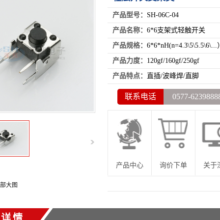
产品型号：
SH-06C-04
产品名称：
6*6支架式轻触开关
产品规格：
6*6*nH(n=4.3\5\5.5\6\..
产品力度：
120gf/160gf/250gf
产品特点：
直插/波峰焊/直脚
联系电话
0577-6239888
产品中心
询价下单
关于
部大图
品详情