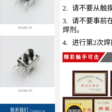
2.
请不要从触
3.
请不要事前
焊剂。
SH-06C-03
4.
进行第
2
次焊
精彩触手可击
SH-06G-05
联系我们
Contact us