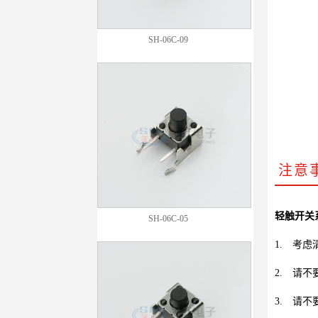
SH-06C-09
注意
轻触开关
SH-06C-05
1.
考虑
2.
请不
3.
请不