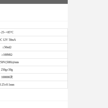
-25~+85°C
C 12V 50mA
≤50mΩ
≥100MΩ
50V(50Hz)/min
250g±50g
100000次
0.25±0.1mm