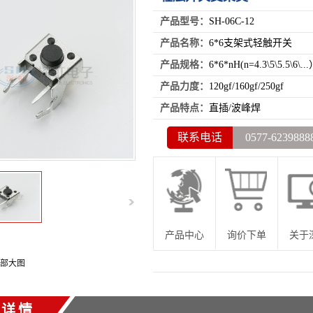
产品型号：
SH-06C-12
产品名称：
6*6支架式轻触开关
产品规格：
6*6*nH(n=4.3\5\5.5\6\..
产品力度：
120gf/160gf/250gf
产品特点：
直插/波峰焊
联系电话
0577-6239888
产品中心
询价下单
关于
部大图
品详情