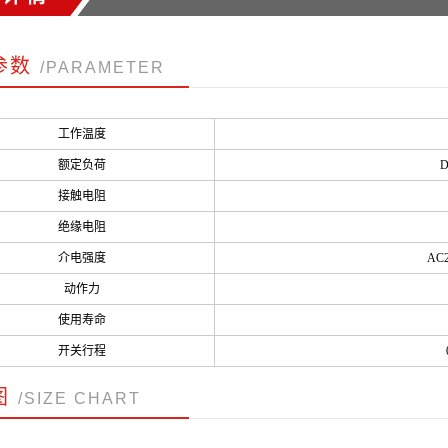
参数
/PARAMETER
工作温度
额定负荷
D
接触电阻
绝缘电阻
介电强度
AC2
动作力
使用寿命
开关行程
图
/SIZE CHART