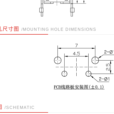
孔尺寸图
/MOUNTING HOLE DIMENSIONS
图
/SCHEMATIC