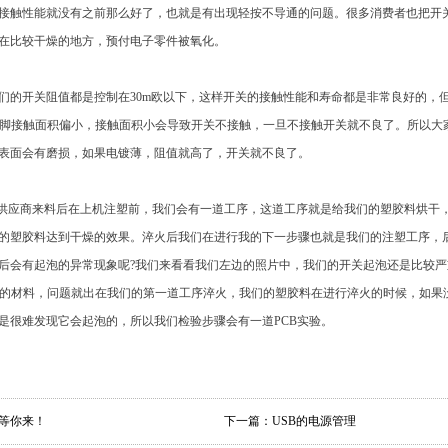
接触性能就没有之前那么好了，也就是有出现轻按不导通的问题。很多消费者也把开
在比较干燥的地方，预付电子零件被氧化。
的开关阻值都是控制在30m欧以下，这样开关的接触性能和寿命都是非常良好的，
N脚接触面积偏小，接触面积小会导致开关不接触，一旦不接触开关就不良了。所以大
表面会有磨损，如果电镀薄，阻值就高了，开关就不良了。
应商来料后在上机注塑前，我们会有一道工序，这道工序就是给我们的塑胶料烘干，
的塑胶料达到干燥的效果。淬火后我们在进行我的下一步骤也就是我们的注塑工序，
会有起泡的异常现象呢?我们来看看我们左边的照片中，我们的开关起泡还是比较严重
工序的材料，问题就出在我们的第一道工序淬火，我们的塑胶料在进行淬火的时候，如
是很难发现它会起泡的，所以我们检验步骤会有一道PCB实验。
求等你来！
下一篇：
USB的电源管理