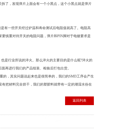
关拆了，发现弹片上面会有一个小黑点，这个小黑点就是弹片
但是有一些开关经过炉温和寿命测试后电阻值就高了。电阻高
家要慎重对待开关的电阻问题，弹片和PIN脚对于电镀要求是
也是行业所说的淬火。那么淬火的主要目的是什么呢?淬火的
后面再进行我们的产品组装、检验后打包出货。
的，其实问题说起来也是很简单的，我们的SMD工序会产生
果没有把材料完全烘干，我们的塑胶料就带有一定的潮湿水份在
返回列表