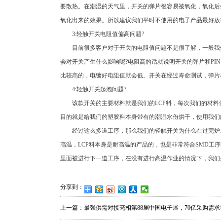
要散热。在潮湿的天气里，开关的弹片很容易被氧化，氧化后
氧化出来的效果。所以建议我们平时不使用的电子产品最好放
3:轻触开关电阻值偏高问题?
目前很多客户对于开关的电阻值问题不是很了解，一般我们
会对开关产生什么影响呢?电阻高的话就说明开关的弹片和PI
比较高的，电镀好电阻值就会低。开关在经过寿命测试，弹片
4:轻触开关起泡问题?
该款开关的主要材料就是我们的LCP料，每次我们的材料供
目的就是给我们的塑胶料本身带有的潮湿水份烘干，使用我们
经过这么多道工序，那么我们的轻触开关为什么在过完炉后
高温，LCP料本身是耐高温的产品的，也是非常符合SMD
里面被进行下一道工序，在没有进行高温作业的情况下，我们
分享到：
上一篇：
最强供需对接亮相第88届中国电子展，70亿采购需