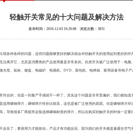
轻触开关常见的十大问题及解决方法
发布时间：2016-12-03 16:20:08 浏览次数：
3831
现各种各样的问题，这些问题能够更好的解决就会对轻触开关的使用起到更好的作
法离开它，尤其是消费类的产品使用量是非常多的。此类开关被广泛使用于：电脑、
激光笔、鼠标、键盘、电磁炉、电视机、DVD、面包机、电烤箱、家用设备等电子产
符合的，但是一到量产手感就不一样了。其实这个问题是非常普遍的，我们都知道开
是选用磷铜弹片，磷铜弹片性价比较高，这也是被广泛使用的原因。但是磷铜弹片经
高，导致很多厂商挺而走险选择磷铜材质的弹片，所以在购买轻触开关的时候一定要
反应了，要很用力才能按动，产品才有功能反应。因为我们的开关都是暴露在空气中