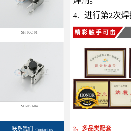
焊剂。
4.
进行第
2
次焊
精彩触手可击
SH-06C-01
SH-06H-04
2、多品类配套
联系我们
Contact us